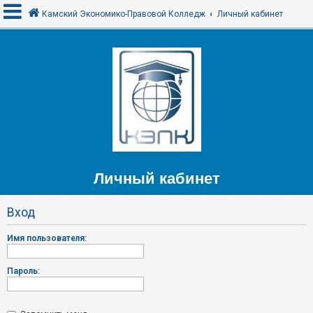
Камский Экономико-Правовой Колледж
Личный кабинет
В
х
о
д
F
Личный кабинет
A
Q
Вход
Имя пользователя:
Пароль: