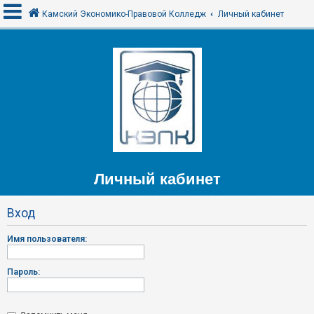
Камский Экономико-Правовой Колледж
Личный кабинет
В
х
о
д
F
Личный кабинет
A
Q
Вход
Имя пользователя:
Пароль: