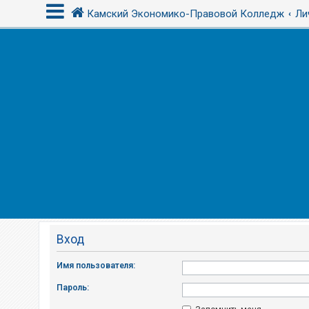
Камский Экономико-Правовой Колледж
Ли
В
х
о
д
F
A
Q
Вход
Имя пользователя:
Пароль: