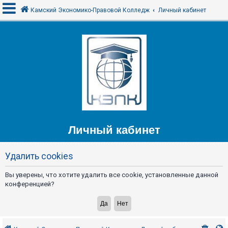
Камский Экономико-Правовой Колледж
Личный кабинет
В
х
о
д
F
Личный кабинет
A
Q
Удалить cookies
Вы уверены, что хотите удалить все cookie, установленные данной
конференцией?