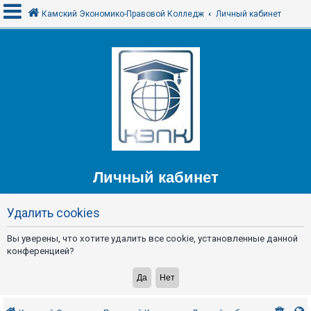
Камский Экономико-Правовой Колледж
Личный кабинет
В
х
о
д
F
Личный кабинет
A
Q
Удалить cookies
Вы уверены, что хотите удалить все cookie, установленные данной
конференцией?